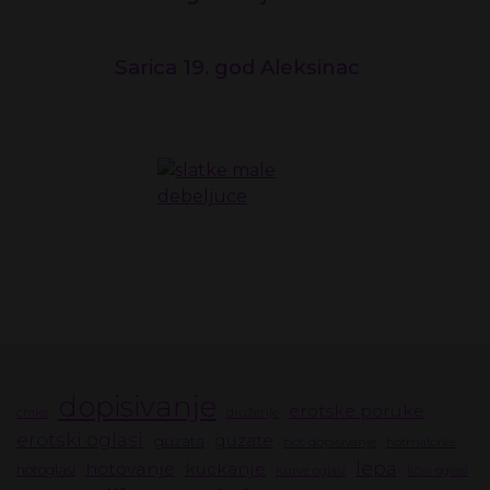
Sarica 19. god Aleksinac
dopisivanje
erotske poruke
druženje
crnka
erotski oglasi
guzate
guzata
hot dopisivanje
hotmatorke
lepa
hotovanje
kuckanje
hotoglasi
kurve oglasi
lični oglasi