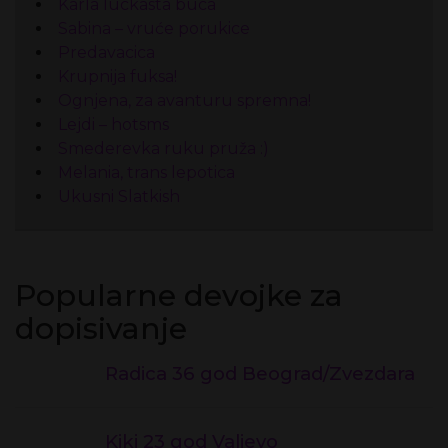
Karla luckasta buca
Sabina – vruće porukice
Predavacica
Krupnija fuksa!
Ognjena, za avanturu spremna!
Lejdi – hotsms
Smederevka ruku pruža :)
Melania, trans lepotica
Ukusni Slatkish
Popularne devojke za
dopisivanje
Radica 36 god Beograd/Zvezdara
Kiki 23 god Valjevo