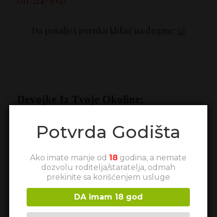
011/214-3050
Da pošalješ poruku klikni na dugme:
Devojke Iz Tvoje Okoline:
Potvrda Godišta
Ako imate manje od
18
godina, a nemate
dozvolu roditelja/staratelja, odmah
prekinite sa korišćenjem usluge
Suzy 41 god
Marija 21.
Valjevo/Beograd
godina
DA imam 18 god
Beograd