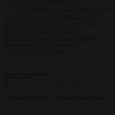
milf
mlada
Mlade devojke
milfare
matorke
napaljena
ona trazi njega
mršavica
online upoznavanje
sekssms
Seks oglasi
plavuša
seksi
sex oglasi
sexsms
sisata
sisate
slatka
sex sms
slobodna
sms
smsdruzenje
sms druzenje
smsseks
smssex
smsupoznavanje
upoznavanje
sms upoznavanje
zgodna
vruće dopisivanje
Devojke za dopisivanje
Devojke
Devojke
Ciki, sisate za sex :P
Karla luckasta buca