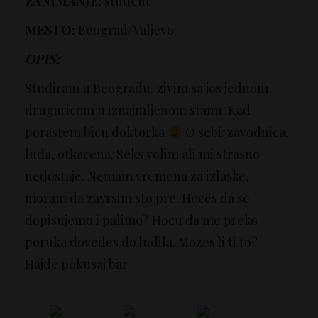
ZANIMANJE:
student
MESTO:
Beograd/Valjevo
OPIS:
Studiram u Beogradu, zivim sa jos jednom
drugaricom u iznajmljenom stanu. Kad
porastem bicu doktorka
O sebi: zavodnica,
luda, otkacena. Seks volim ali mi strasno
nedostaje. Nemam vremena za izlaske,
moram da zavrsim sto pre. Hoces da se
dopisujemo i palimo? Hocu da me preko
poruka dovedes do ludila. Mozes li ti to?
Hajde pokusaj bar.