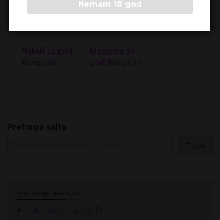
Nemam 18 god
Natali 22 god.
Magicna 26
Beograd
god Beograd
Pretraga sajta
Traži
Najnovije devojke
Ciki, sisate za sex :P