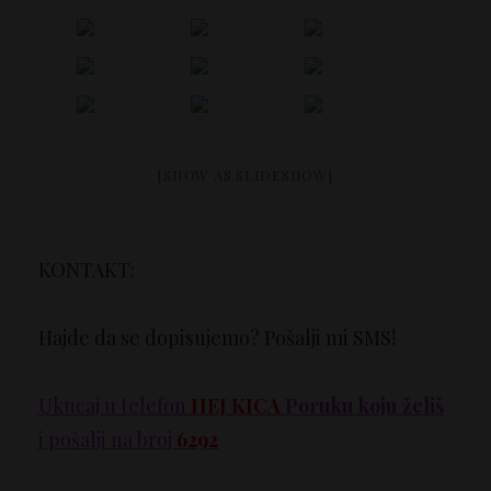
[SHOW AS SLIDESHOW]
KONTAKT:
Hajde da se dopisujemo? Pošalji mi SMS!
Ukucaj u telefon
HEJ KICA
Poruku koju želiš
i pošalji na broj
6292