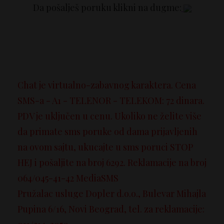
Da pošalješ poruku klikni na dugme:
Chat je virtualno-zabavnog karaktera. Cena
SMS-a - A1 - TELENOR - TELEKOM: 72 dinara.
PDV je uključen u cenu. Ukoliko ne želite više
da primate sms poruke od dama prijavljenih
na ovom sajtu, ukucajte u sms poruci STOP
HEJ i pošaljite na broj 6292. Reklamacije na broj
064/045-41-42 MediaSMS
Pružalac usluge Dopler d.o.o., Bulevar Mihajla
Pupina 6/16, Novi Beograd, tel. za reklamacije: