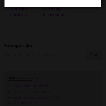
Isidorica
Gordanka –
plavušica
baka godine
ne broji!
Pretraga sajta
Traži
Najnovije devojke
Ciki, sisate za sex :P
Karla luckasta buca
Sabina – vruće porukice
Predavacica