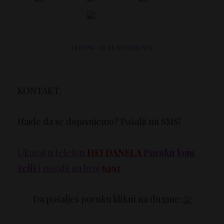
[SHOW AS SLIDESHOW]
KONTAKT:
Hajde da se dopisujemo? Pošalji mi SMS!
Ukucaj u telefon
HEJ DANELA
Poruku koju
želiš
i pošalji na broj
6292
Da pošalješ poruku klikni na dugme: