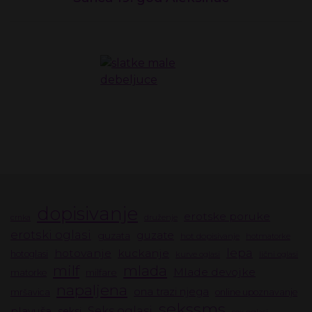
dopisivanje
erotske poruke
druženje
crnka
erotski oglasi
guzate
guzata
hot dopisivanje
hotmatorke
lepa
hotovanje
kuckanje
hotoglasi
kurve oglasi
lični oglasi
milf
mlada
Mlade devojke
milfare
matorke
napaljena
ona trazi njega
mršavica
online upoznavanje
sekssms
Seks oglasi
plavuša
seksi
sex oglasi