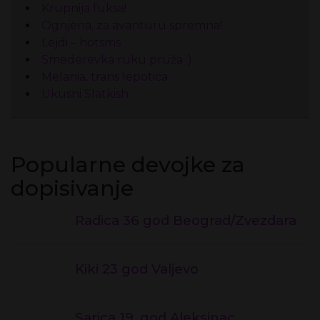
Krupnija fuksa!
Ognjena, za avanturu spremna!
Lejdi – hotsms
Smederevka ruku pruža :)
Melania, trans lepotica
Ukusni Slatkish
Popularne devojke za
dopisivanje
Radica 36 god Beograd/Zvezdara
Kiki 23 god Valjevo
Sarica 19. god Aleksinac