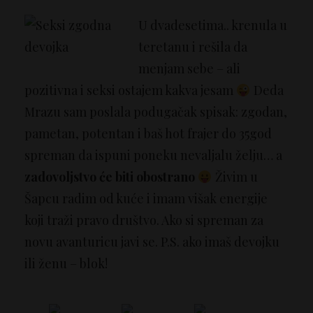
U dvadesetima.. krenula u
teretanu i rešila da
menjam sebe – ali
pozitivna i seksi ostajem kakva jesam
Deda
Mrazu sam poslala podugačak spisak: zgodan,
pametan, potentan i baš hot frajer do 35god
spreman da ispuni poneku nevaljalu želju… a
zadovoljstvo će biti obostrano
Živim u
Šapcu radim od kuće i imam višak energije
koji traži pravo društvo. Ako si spreman za
novu avanturicu javi se. P.S. ako imaš devojku
ili ženu – blok!