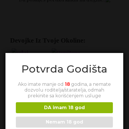
Devojke Iz Tvoje Okoline:
Potvrda Godišta
Ako imate manje od
18
godina, a nemate
Pozitivna uvek
Jasminica za
dozvolu roditelja/staratelja, odmah
dobar vajb
prekinite sa korišćenjem usluge
DA imam 18 god
Nemam 18 god