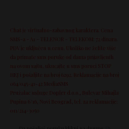
Chat je virtualno-zabavnog karaktera. Cena
SMS-a - A1 - TELENOR - TELEKOM: 72 dinara.
PDV je uključen u cenu. Ukoliko ne želite više
da primate sms poruke od dama prijavljenih
na ovom sajtu, ukucajte u sms poruci STOP
HEJ i pošaljite na broj 6292. Reklamacije na broj
064/045-41-42 MediaSMS
Pružalac usluge Dopler d.o.o., Bulevar Mihajla
Pupina 6/16, Novi Beograd, tel. za reklamacije:
011/214-3050
Da pošalješ poruku klikni na dugme: