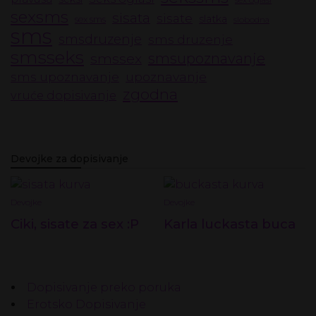
sexsms
sisata
sisate
slatka
sex sms
slobodna
sms
smsdruzenje
sms druzenje
smsseks
smssex
smsupoznavanje
upoznavanje
sms upoznavanje
zgodna
vruće dopisivanje
Devojke za dopisivanje
Devojke
Devojke
Ciki, sisate za sex :P
Karla luckasta buca
Dopisivanje preko poruka
Erotsko Dopisivanje